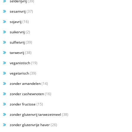
selderijvrij
(39)
sesamvrij
(37)
sojavrij
(16)
suikervrij
(2)
sulfietvrij
(39)
tarwevrij
(38)
veganistisch
(19)
vegetarisch
(39)
zonder amandelen
(14)
zonder cashewnoten
(16)
zonder fructose
(15)
zonder glutenvrij tarwezetmeel
(38)
zonder glutenvrije haver
(26)