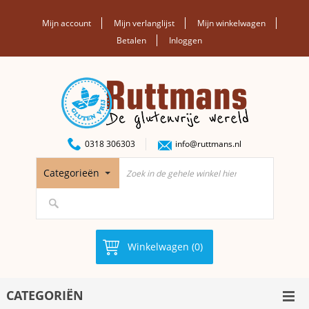
Mijn account
Mijn verlanglijst
Mijn winkelwagen
Betalen
Inloggen
0318 306303
info@ruttmans.nl
Categorieën
Winkelwagen (0)
CATEGORIËN