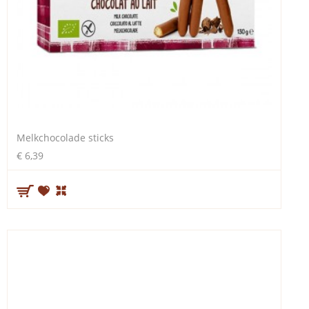
Melkchocolade sticks
€ 6,39