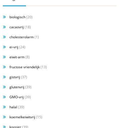
biologisch
(20)
cacaovrij
(18)
cholesterolarm
(1)
ei-vrij
(24)
eiwit-arm
(8)
fructose vriendelijk
(13)
gistvrij
(37)
glutenvrij
(39)
GMO-vrij
(39)
halal
(39)
koemelkeiwitvrij
(15)
koosjer
(39)