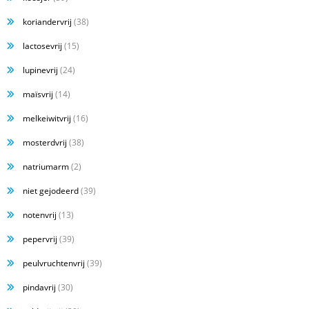
koriandervrij
(38)
lactosevrij
(15)
lupinevrij
(24)
maïsvrij
(14)
melkeiwitvrij
(16)
mosterdvrij
(38)
natriumarm
(2)
niet gejodeerd
(39)
notenvrij
(13)
pepervrij
(39)
peulvruchtenvrij
(39)
pindavrij
(30)