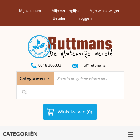
Mijn account
Mijn verlanglijst
Mijn winkelwagen
Betalen
Inloggen
0318 306303
info@ruttmans.nl
Categorieën
Winkelwagen (0)
CATEGORIËN