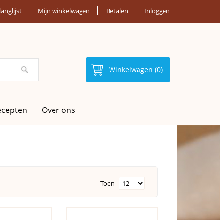
langlijst
Mijn winkelwagen
Betalen
Inloggen
Winkelwagen (0)
ecepten
Over ons
Toon