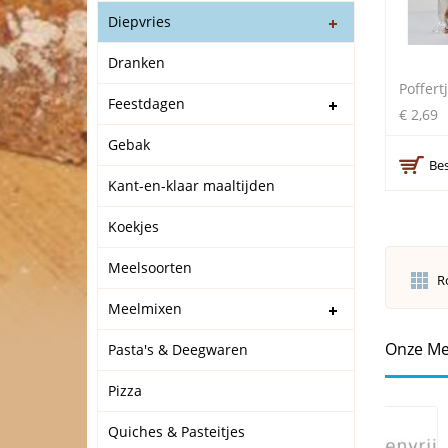
Diepvries
Dranken
Poffert
Feestdagen
€ 2,69
Gebak
Bes
Kant-en-klaar maaltijden
Koekjes
Meelsoorten
R
Meelmixen
Onze Me
Pasta's & Deegwaren
Pizza
Quiches & Pasteitjes