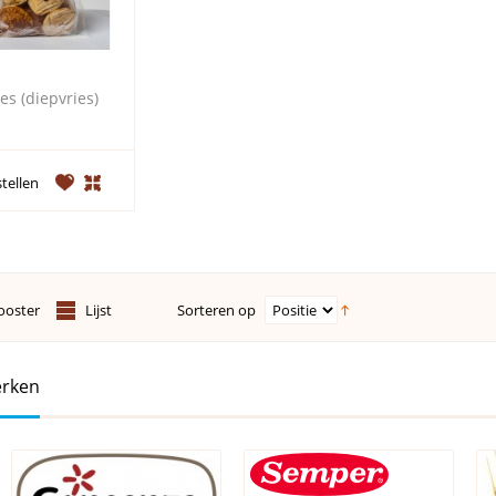
jes (diepvries)
tellen
Sorteren op
ooster
Lijst
rken