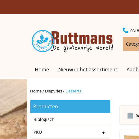
0318
Categ
Home
Nieuw in het assortiment
Aanb
Home
/
Diepvries
/
Desserts
Producten
R
Biologisch
PKU