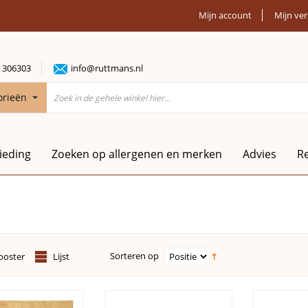
Mijn account
Mijn ver
 306303
info@ruttmans.nl
orieën
ieding
Zoeken op allergenen en merken
Advies
R
Sorteren op
ooster
Lijst