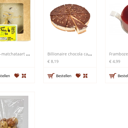
C
itroen-matchataart (diepvries)
B
illionaire chocola caramel cheesecake
€ 8,19
€ 4,99
tellen
Bestellen
Bestel