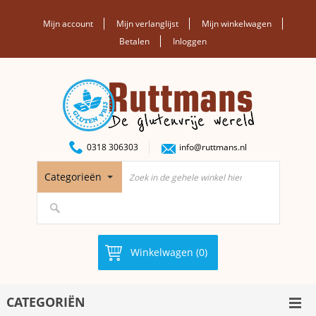
Mijn account
Mijn verlanglijst
Mijn winkelwagen
Betalen
Inloggen
0318 306303
info@ruttmans.nl
Categorieën
Winkelwagen (0)
CATEGORIËN