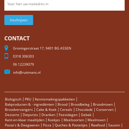
Inschrijven
CONTACT
Groningerstraat 17, 9401 BG ASSEN
0318 306303
06 12239079
info@ruttmans.nl
Biologisch
PKU
Kennismakingspakketten
Bakproducten & - ingrediënten
Brood
Broodbeleg
Broodmixen
Broodvervangers
Cake & Koek
Cereals
Chocolade
Conserven
Desserts
Diepvries
Dranken
Feestdagen
Gebak
Kant-en-klaar maaltijden
Koekjes
Meelsoorten
Meelmixen
Pasta's & Deegwaren
Pizza
Quiches & Pasteitjes
Rawfood
Sauzen