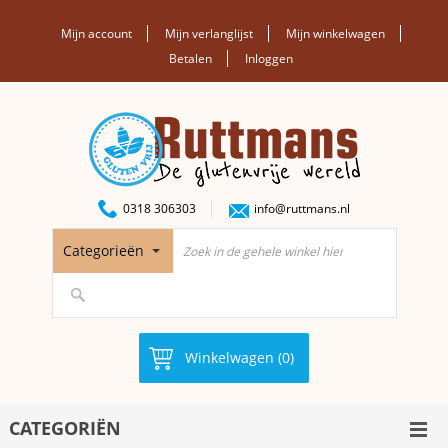
Mijn account
Mijn verlanglijst
Mijn winkelwagen
Betalen
Inloggen
0318 306303
info@ruttmans.nl
Categorieën
Winkelwagen (0)
CATEGORIËN