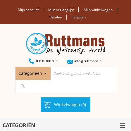
Mijn account
Mijn verlanglijst
Mijn winkelwagen
Betalen
Inloggen
0318 306303
info@ruttmans.nl
Categorieën
Winkelwagen (0)
CATEGORIËN