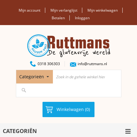
Mijn account
Mijn verlanglijst
Mijn winkelwagen
Betalen
Inloggen
0318 306303
info@ruttmans.nl
Categorieën
Winkelwagen (0)
CATEGORIËN