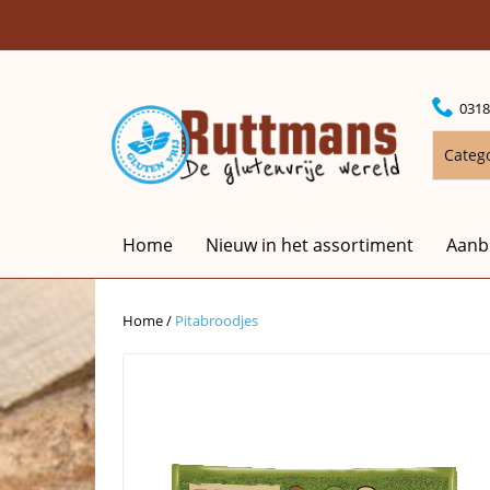
0318
Categ
Home
Nieuw in het assortiment
Aanb
Home
/
Pitabroodjes