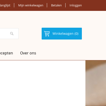
langlijst
Mijn winkelwagen
Betalen
Inloggen
Winkelwagen (0)
ecepten
Over ons