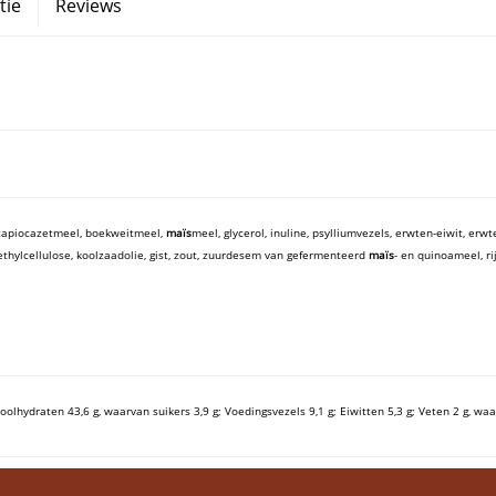
tie
Reviews
tapiocazetmeel, boekweitmeel,
maïs
meel, glycerol, inuline, psylliumvezels, erwten-eiwit, erw
hylcellulose, koolzaadolie, gist, zout, zuurdesem van gefermenteerd
maïs
- en quinoameel, ri
Koolhydraten 43,6 g, waarvan suikers 3,9 g; Voedingsvezels 9,1 g; Eiwitten 5,3 g; Veten 2 g, waa