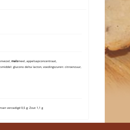
tenvezel,
maïs
meel, appelsapconcentraat,
jsmiddel: glucono delta lacton, voedingszuren: citroenzuur,
rvan verzadigd 0,5 g; Zout 1,1 g