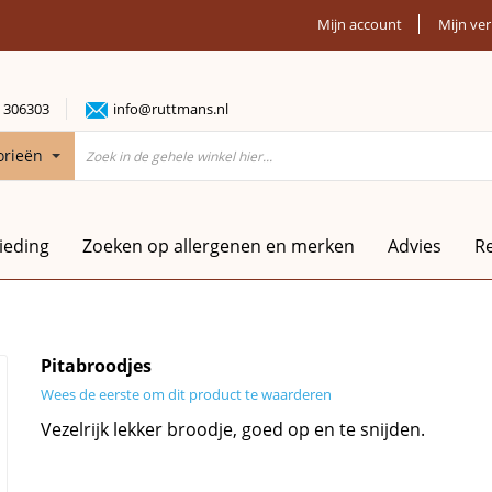
Mijn account
Mijn ver
 306303
info@ruttmans.nl
orieën
ieding
Zoeken op allergenen en merken
Advies
R
Pitabroodjes
Wees de eerste om dit product te waarderen
Vezelrijk lekker broodje, goed op en te snijden.