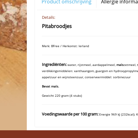
Product omschrijving
Allergie informa
Details:
Pitabroodjes
Merk: BFree / Herkomst: Ierland
Ingrediënten:
water, rijstmeel, aardappelmeel,
maïs
zetmeel, 
verdikkingsmiddelen: xanthaangom, guargom en hydroxypropylmet
appelzuur en wijnsteenzuur, conserveermiddel: sorbinezuur
Bevat maïs.
Gewicht 220 gram (4 stuks)
Voedingswaarde per 100 gram:
Energie 969 kJ (232kcal); 