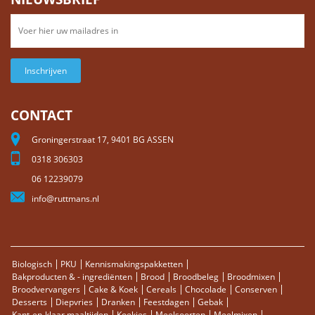
Inschrijven
CONTACT
Groningerstraat 17, 9401 BG ASSEN
0318 306303
06 12239079
info@ruttmans.nl
Biologisch
PKU
Kennismakingspakketten
Bakproducten & - ingrediënten
Brood
Broodbeleg
Broodmixen
Broodvervangers
Cake & Koek
Cereals
Chocolade
Conserven
Desserts
Diepvries
Dranken
Feestdagen
Gebak
Kant-en-klaar maaltijden
Koekjes
Meelsoorten
Meelmixen