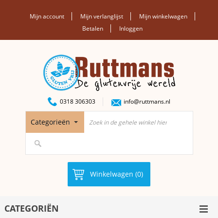
Mijn account
Mijn verlanglijst
Mijn winkelwagen
Betalen
Inloggen
0318 306303
info@ruttmans.nl
Categorieën
Winkelwagen (0)
CATEGORIËN