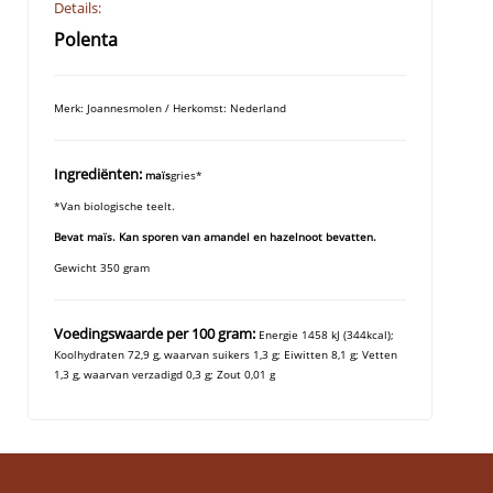
Details:
Polenta
Merk: Joannesmolen / Herkomst: Nederland
Ingrediënten:
maïs
gries*
*Van biologische teelt.
Bevat maïs. Kan sporen van amandel en hazelnoot bevatten.
Gewicht 350 gram
Voedingswaarde per 100 gram:
Energie 1458 kJ (344kcal);
Koolhydraten 72,9 g, waarvan suikers 1,3 g; Eiwitten 8,1 g; Vetten
1,3 g, waarvan verzadigd 0,3 g; Zout 0,01 g