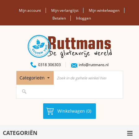
Mijn account
Mijn verlanglijst
Mijn winkelwagen
Betalen
Inloggen
0318 306303
info@ruttmans.nl
Categorieën
Winkelwagen (0)
CATEGORIËN