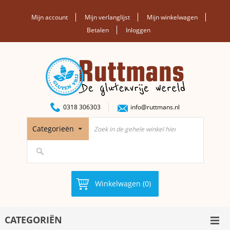
Mijn account
Mijn verlanglijst
Mijn winkelwagen
Betalen
Inloggen
0318 306303
info@ruttmans.nl
Categorieën
Winkelwagen (0)
CATEGORIËN