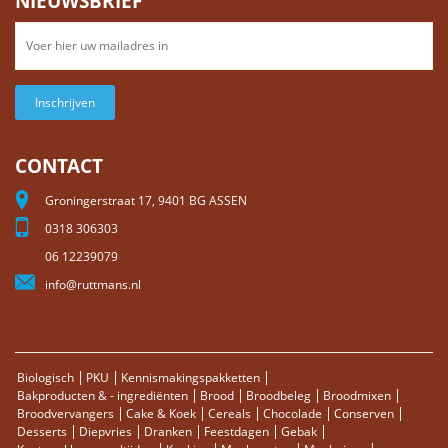
NIEUWSBRIEF
Inschrijven
CONTACT
Groningerstraat 17, 9401 BG ASSEN
0318 306303
06 12239079
info@ruttmans.nl
Biologisch
PKU
Kennismakingspakketten
Bakproducten & - ingrediënten
Brood
Broodbeleg
Broodmixen
Broodvervangers
Cake & Koek
Cereals
Chocolade
Conserven
Desserts
Diepvries
Dranken
Feestdagen
Gebak