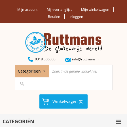
Mijn account
Mijn verlanglijst
Mijn winkelwagen
Betalen
Inloggen
0318 306303
info@ruttmans.nl
Categorieën
Winkelwagen (0)
CATEGORIËN