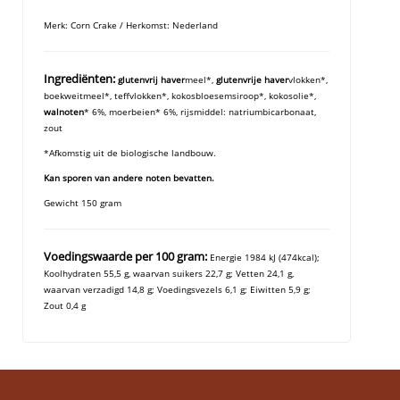
Merk: Corn Crake / Herkomst: Nederland
Ingrediënten:
glutenvrij haver
meel*,
glutenvrije haver
vlokken*,
boekweitmeel*, teffvlokken*, kokosbloesemsiroop*, kokosolie*,
walnoten
* 6%, moerbeien* 6%, rijsmiddel: natriumbicarbonaat,
zout
*Afkomstig uit de biologische landbouw.
Kan sporen van andere noten bevatten.
Gewicht 150 gram
Voedingswaarde per 100 gram:
Energie 1984 kJ (474kcal);
Koolhydraten 55,5 g, waarvan suikers 22,7 g; Vetten 24,1 g,
waarvan verzadigd 14,8 g; Voedingsvezels 6,1 g; Eiwitten 5,9 g;
Zout 0,4 g