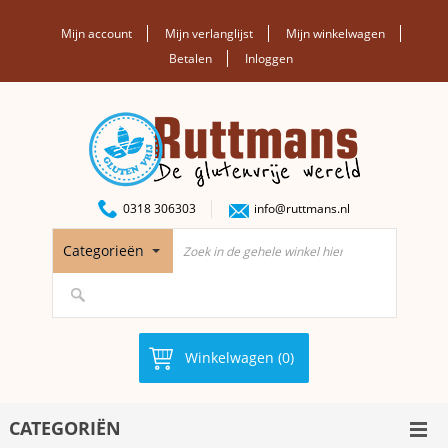
Mijn account
Mijn verlanglijst
Mijn winkelwagen
Betalen
Inloggen
0318 306303
info@ruttmans.nl
Categorieën
Winkelwagen (0)
CATEGORIËN