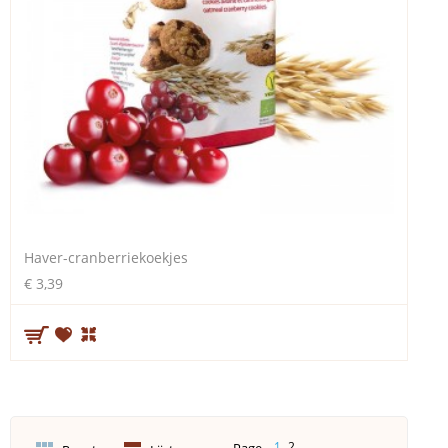
Haver-cranberriekoekjes
€ 3,39
1
2
Page