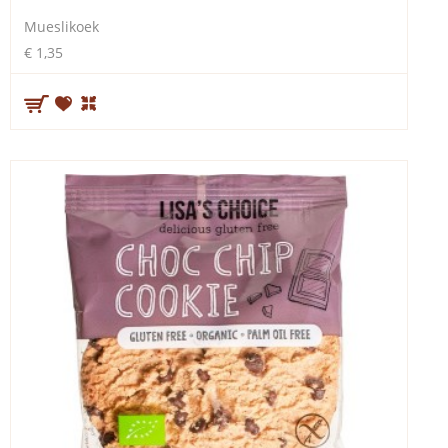
Mueslikoek
€ 1,35