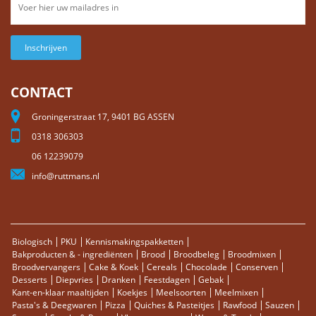
Inschrijven
CONTACT
Groningerstraat 17, 9401 BG ASSEN
0318 306303
06 12239079
info@ruttmans.nl
Biologisch
PKU
Kennismakingspakketten
Bakproducten & - ingrediënten
Brood
Broodbeleg
Broodmixen
Broodvervangers
Cake & Koek
Cereals
Chocolade
Conserven
Desserts
Diepvries
Dranken
Feestdagen
Gebak
Kant-en-klaar maaltijden
Koekjes
Meelsoorten
Meelmixen
Pasta's & Deegwaren
Pizza
Quiches & Pasteitjes
Rawfood
Sauzen