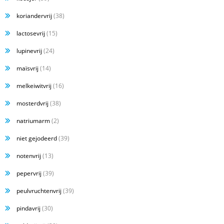
koriandervrij
(38)
lactosevrij
(15)
lupinevrij
(24)
maïsvrij
(14)
melkeiwitvrij
(16)
mosterdvrij
(38)
natriumarm
(2)
niet gejodeerd
(39)
notenvrij
(13)
pepervrij
(39)
peulvruchtenvrij
(39)
pindavrij
(30)