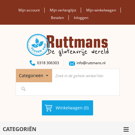
Mijn account
Mijn verlanglijst
Mijn winkelwagen
Betalen
Inloggen
0318 306303
info@ruttmans.nl
Categorieën
Winkelwagen (0)
CATEGORIËN