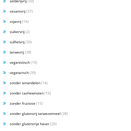
selderijvrij
(39)
sesamvrij
(37)
sojavrij
(16)
suikervrij
(2)
sulfietvrij
(39)
tarwevrij
(38)
veganistisch
(19)
vegetarisch
(39)
zonder amandelen
(14)
zonder cashewnoten
(16)
zonder fructose
(15)
zonder glutenvrij tarwezetmeel
(38)
zonder glutenvrije haver
(26)