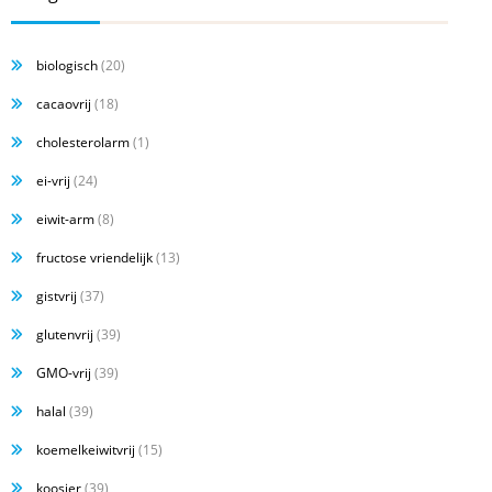
biologisch
(20)
cacaovrij
(18)
cholesterolarm
(1)
ei-vrij
(24)
eiwit-arm
(8)
fructose vriendelijk
(13)
gistvrij
(37)
glutenvrij
(39)
GMO-vrij
(39)
halal
(39)
koemelkeiwitvrij
(15)
koosjer
(39)