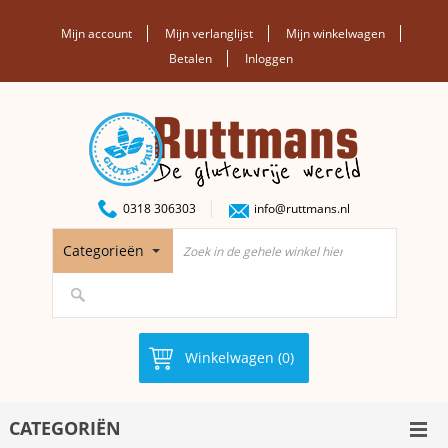
Mijn account
Mijn verlanglijst
Mijn winkelwagen
Betalen
Inloggen
0318 306303
info@ruttmans.nl
Categorieën
Winkelwagen (0)
CATEGORIËN