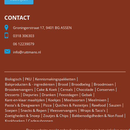
CONTACT
Groningerstraat 17, 9401 BG ASSEN
0318 306303
06 12239079
info@ruttmans.nl
Biologisch
PKU
Kennismakingspakketten
Bakproducten & - ingrediënten
Brood
Broodbeleg
Broodmixen
Broodvervangers
Cake & Koek
Cereals
Chocolade
Conserven
Desserts
Diepvries
Dranken
Feestdagen
Gebak
Kant-en-klaar maaltijden
Koekjes
Meelsoorten
Meelmixen
Pasta's & Deegwaren
Pizza
Quiches & Pasteitjes
Rawfood
Sauzen
Soepen
Snacks & Repen
Vleesvervangers
Wraps & Taco's
Zoetigheden & Snoep
Zoutjes & Chips
Bakbenodigdheden & Non Food
Kookboeken
Cadeaubonnen