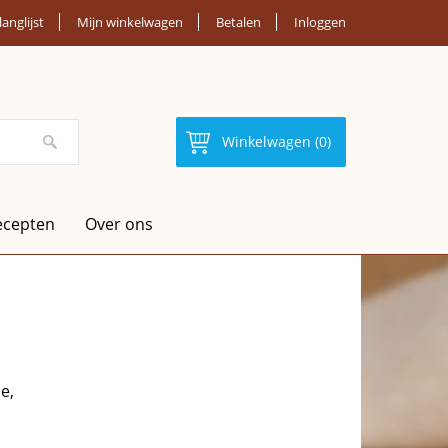
langlijst
Mijn winkelwagen
Betalen
Inloggen
Winkelwagen (0)
ecepten
Over ons
e,