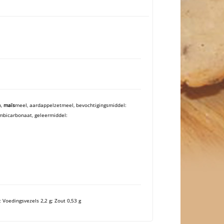
n,
maïs
meel, aardappelzetmeel, bevochtigingsmiddel:
mbicarbonaat,
geleermiddel:
; Voedingsvezels 2,2 g; Zout 0,53 g