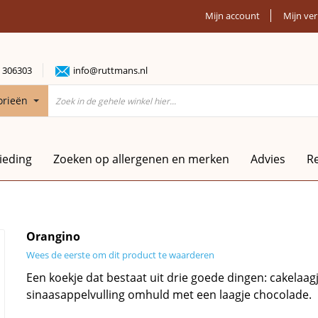
Mijn account
Mijn ver
 306303
info@ruttmans.nl
orieën
ieding
Zoeken op allergenen en merken
Advies
R
Orangino
Wees de eerste om dit product te waarderen
Een koekje dat bestaat uit drie goede dingen: cakelaagj
sinaasappelvulling omhuld met een laagje chocolade.