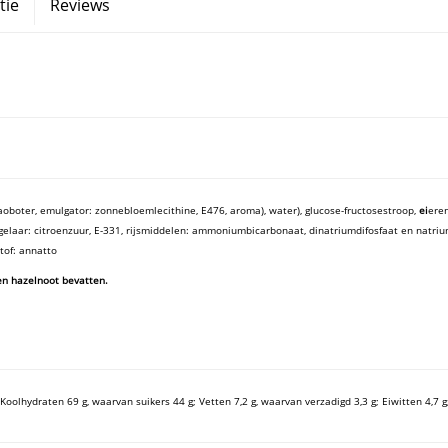
tie
Reviews
aoboter, emulgator: zonnebloemlecithine, E476, aroma), water), glucose-fructosestroop,
ei
ere
gelaar: citroenzuur, E-331, rijsmiddelen: ammoniumbicarbonaat, dinatriumdifosfaat
en
natriu
tof: annatto
en hazelnoot bevatten.
 Koolhydraten 69 g, waarvan suikers 44 g; Vetten 7,2 g, waarvan verzadigd 3,3 g; Eiwitten 4,7 g