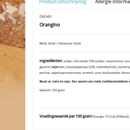
Product omschrijving
Allergie informa
Details:
Orangino
Merk: Schär / Herkomst: Italië
Ingrediënten
:
suiker, chocolade 15% (suiker, cacaomassa, cac
glycerol,
soja
meel,
sinaasappelsap 2,6%, maltodextrine,
zuurtere
pectine,
appelsapconcentraat, aroma's, zout, koolzaadolie, kleurs
Bevat ei, maïs en soja. Kan sporen van melk, melkbestanddelen 
Gewicht 150 gram
Voedingswaarde per 100 gram:
Energie 1512 kJ (358kcal);