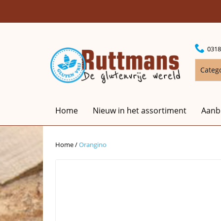
0318
Categ
Home
Nieuw in het assortiment
Aanb
Home
/
Orangino