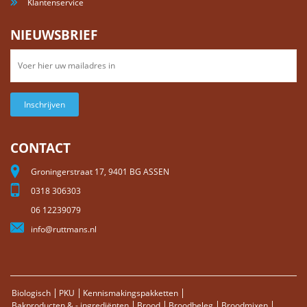
Klantenservice
NIEUWSBRIEF
Inschrijven
CONTACT
Groningerstraat 17, 9401 BG ASSEN
0318 306303
06 12239079
info@ruttmans.nl
Biologisch
PKU
Kennismakingspakketten
Bakproducten & - ingrediënten
Brood
Broodbeleg
Broodmixen