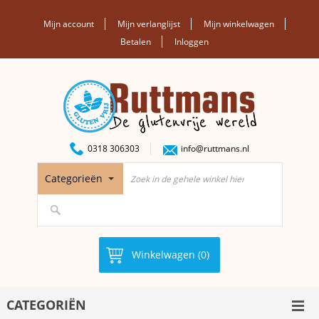
Mijn account
Mijn verlanglijst
Mijn winkelwagen
Betalen
Inloggen
0318 306303
info@ruttmans.nl
Categorieën
Winkelwagen (0)
CATEGORIËN