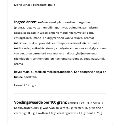
Merk: Schär / Herkomst: Italië
Ingrediënten:
maïs
zetmeel, plantaardige margarine
(plantaardige vetten en oliën (palmvet, palmolie, palmpitten,
kokos, koolzaad in wisselende verhoudingen), water, zout,
emulgatoren: mono- en diglyceriden van vetzuren, aroma),
maïs
meel, suiker, gemodificeerd tapiocazetmeel,
ei
eren, volle
melk
poeder, suikerbietsiroop, emulgatoren: mono- en diglyceriden
van vetzuren veresterd met mono- en diacetylwijnsteenzuur,
rijsmiddelen: ammonium- en natriumbicarbonaat, zout, natuurlijk
aroma
Bevat maïs, ei, melk en melkbestanddelen. Kan sporen van soja en
lupine bevatten.
Gewicht 125 gram
Voedingswaarde per 100 gram:
Energie 1991 kJ (473kcal);
Koolhydraten 80,0 g, waarvan suikers 9,5 g; Vetten 16 g, waarvan
verzadigd 8,5 g; Eiwitten 1,8 g; Voedingsvezels 1,0 g; Zout 0,75 g