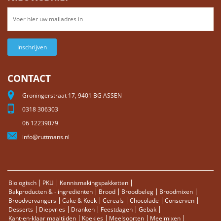
Inschrijven
CONTACT
Groningerstraat 17, 9401 BG ASSEN
0318 306303
06 12239079
info@ruttmans.nl
Biologisch
PKU
Kennismakingspakketten
Bakproducten & - ingrediënten
Brood
Broodbeleg
Broodmixen
Broodvervangers
Cake & Koek
Cereals
Chocolade
Conserven
Desserts
Diepvries
Dranken
Feestdagen
Gebak
Kant-en-klaar maaltijden
Koekjes
Meelsoorten
Meelmixen