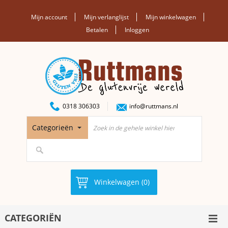
Mijn account
Mijn verlanglijst
Mijn winkelwagen
Betalen
Inloggen
0318 306303
info@ruttmans.nl
Categorieën
Winkelwagen (0)
CATEGORIËN