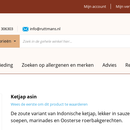
Mijn account
Mijn ver
 306303
info@ruttmans.nl
orieën
ieding
Zoeken op allergenen en merken
Advies
R
Ketjap asin
Wees de eerste om dit product te waarderen
De zoute variant van Indonische ketjap, lekker in sauze
soepen, marinades en Oosterse roerbakgerechten.