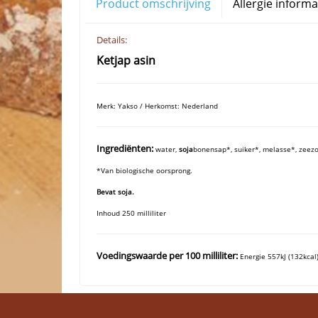
Product omschrijving
Allergie informa
Details:
Ketjap asin
Merk: Yakso / Herkomst: Nederland
Ingrediënten:
water,
soja
bonensap*, suiker*, melasse*, zeezo
*Van biologische oorsprong.
Bevat soja.
Inhoud 250 milliliter
Voedingswaarde per 100 milliliter:
Energie 557kJ (132kcal