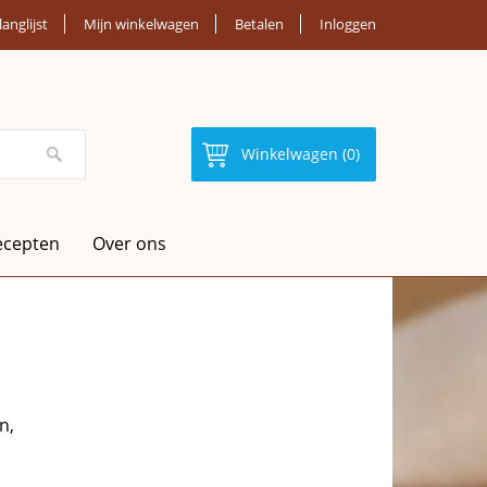
langlijst
Mijn winkelwagen
Betalen
Inloggen
Winkelwagen (0)
ecepten
Over ons
n,