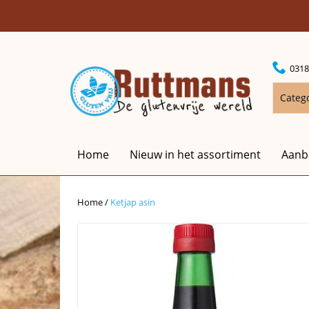
0318
Categ
Home
Nieuw in het assortiment
Aanb
Home
/
Ketjap asin