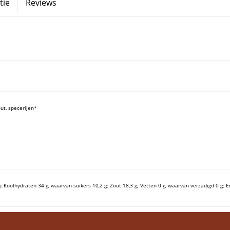
tie
Reviews
ut, specerijen*
); Koolhydraten 34 g, waarvan suikers 10,2 g;
Zout 18,3 g;
Vetten 0 g, waarvan verzadigd 0 g;
E