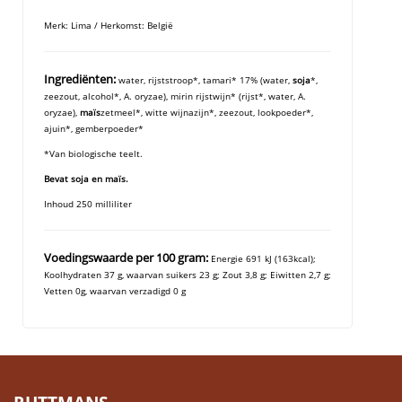
Merk: Lima / Herkomst: België
Ingrediënten:
water, rijststroop*, tamari* 17% (water,
soja
*,
zeezout, alcohol*, A. oryzae), mirin rijstwijn* (rijst*, water, A.
oryzae),
maïs
zetmeel*, witte wijnazijn*, zeezout, lookpoeder*,
ajuin*, gemberpoeder*
*Van biologische teelt.
Bevat soja en maïs.
Inhoud 250 milliliter
Voedingswaarde per 100 gram:
Energie 691 kJ (163kcal);
Koolhydraten 37 g, waarvan suikers 23 g; Zout 3,8 g; Eiwitten 2,7 g;
Vetten 0g, waarvan verzadigd 0 g