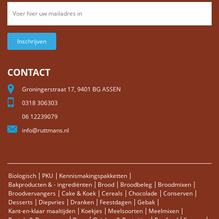
Inschrijven
CONTACT
Groningerstraat 17, 9401 BG ASSEN
0318 306303
06 12239079
info@ruttmans.nl
Biologisch
PKU
Kennismakingspakketten
Bakproducten & - ingrediënten
Brood
Broodbeleg
Broodmixen
Broodvervangers
Cake & Koek
Cereals
Chocolade
Conserven
Desserts
Diepvries
Dranken
Feestdagen
Gebak
Kant-en-klaar maaltijden
Koekjes
Meelsoorten
Meelmixen