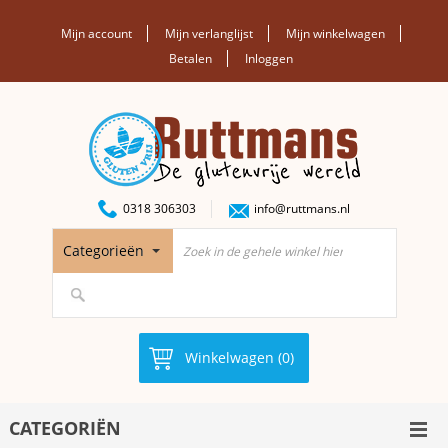
Mijn account
Mijn verlanglijst
Mijn winkelwagen
Betalen
Inloggen
0318 306303
info@ruttmans.nl
Categorieën
Winkelwagen (0)
CATEGORIËN