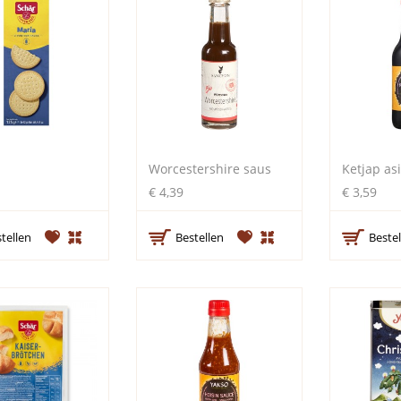
Worcestershire saus
Ketjap as
€ 4,39
€ 3,59
tellen
Bestellen
Bestel