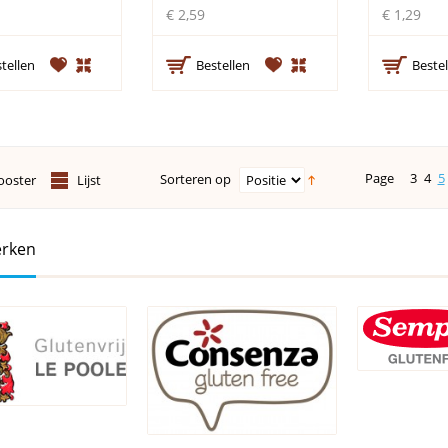
€ 2,59
€ 1,29
tellen
Bestellen
Bestel
Page
3
4
5
Sorteren op
ooster
Lijst
rken