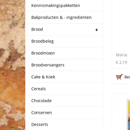
Kennismakingspakketten
Bakproducten & - ingrediënten
Brood
Broodbeleg
Broodmixen
Maria
€ 2,19
Broodvervangers
Cake & Koek
Bes
Cereals
Chocolade
Conserven
Desserts