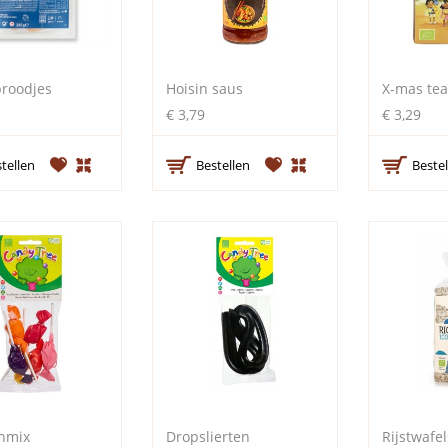
broodjes
Hoisin saus
X-mas tea
€ 3,79
€ 3,29
tellen
Bestellen
Bestel
nmix
Dropslierten
Rijstwafel