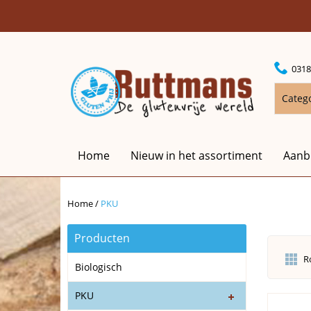
0318
Categ
Home
Nieuw in het assortiment
Aanb
Home
/
PKU
Producten
R
Biologisch
PKU