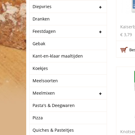
Diepvries
Dranken
Kaïser
Feestdagen
€ 3,79
Gebak
Bes
Kant-en-klaar maaltijden
Koekjes
Meelsoorten
Meelmixen
Pasta's & Deegwaren
Pizza
Quiches & Pasteitjes
Knotse