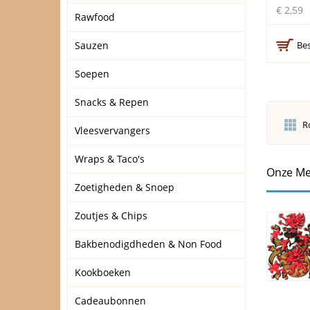
€ 2,59
Rawfood
Sauzen
Bes
Soepen
Snacks & Repen
R
Vleesvervangers
Wraps & Taco's
Onze Me
Zoetigheden & Snoep
Zoutjes & Chips
Bakbenodigdheden & Non Food
Kookboeken
Cadeaubonnen