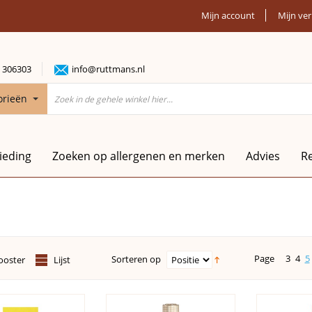
Mijn account
Mijn ver
 306303
info@ruttmans.nl
orieën
ieding
Zoeken op allergenen en merken
Advies
R
Page
3
4
5
Sorteren op
ooster
Lijst