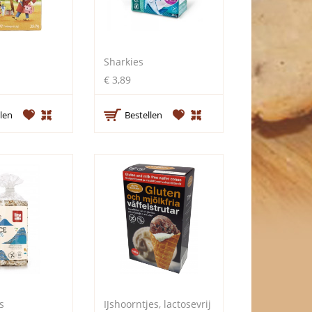
Sharkies
€ 3,89
len
Bestellen
s
IJshoorntjes, lactosevrij