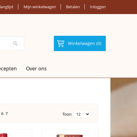
langlijst
Mijn winkelwagen
Betalen
Inloggen
Winkelwagen (0)
ecepten
Over ons
6
7
Toon