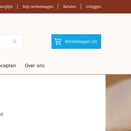
langlijst
Mijn winkelwagen
Betalen
Inloggen
Winkelwagen (0)
ecepten
Over ons
n!