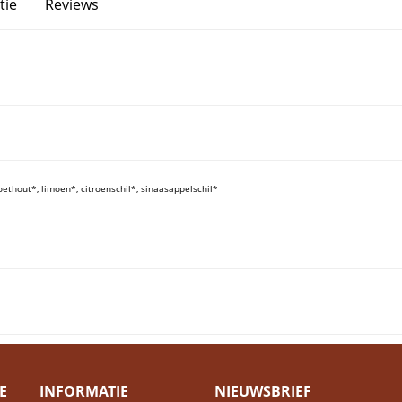
tie
Reviews
thout*, limoen*, citroenschil*, sinaasappelschil*
E
INFORMATIE
NIEUWSBRIEF