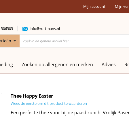
Mijn account
Mijn ver
 306303
info@ruttmans.nl
orieën
ieding
Zoeken op allergenen en merken
Advies
R
Thee Happy Easter
Wees de eerste om dit product te waarderen
Een perfecte thee voor bij de paasbrunch. Vrolijk Pase