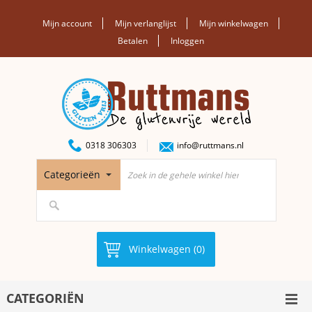
Mijn account
Mijn verlanglijst
Mijn winkelwagen
Betalen
Inloggen
0318 306303
info@ruttmans.nl
Categorieën
Winkelwagen (0)
CATEGORIËN