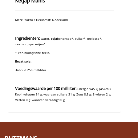
Ketjap Manis
Merk: Yakso / Herkomst: Nederland
Ingrediënten:
water,
soja
bonensap*, suiker*, melasse*,
zeezout, specerijen*
* Van biologische teelt.
Bevat soja.
.Inhoud 250 milliliter
Voedingswaarde per 100 milliliter:
Energie 945 kJ (45kcal);
Koolhydraten 54 g, waarvan suikers 31 g; Zout 8,5 g; Eiwitten 2 g;
Vetten 0 g, waarvan verzadigd 0 g