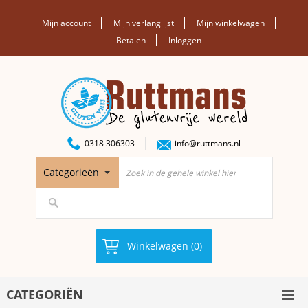
Mijn account
Mijn verlanglijst
Mijn winkelwagen
Betalen
Inloggen
0318 306303
info@ruttmans.nl
Categorieën
Winkelwagen (0)
CATEGORIËN