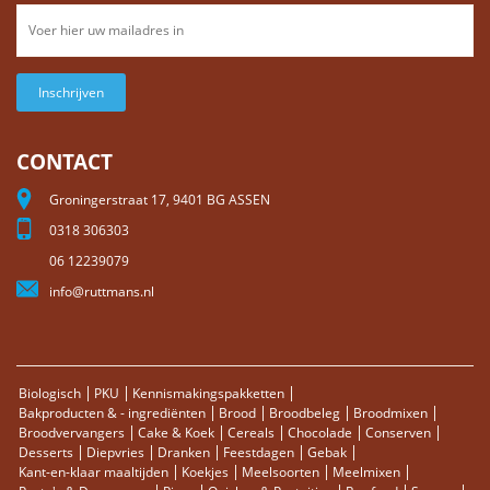
Inschrijven
CONTACT
Groningerstraat 17, 9401 BG ASSEN
0318 306303
06 12239079
info@ruttmans.nl
Biologisch
PKU
Kennismakingspakketten
Bakproducten & - ingrediënten
Brood
Broodbeleg
Broodmixen
Broodvervangers
Cake & Koek
Cereals
Chocolade
Conserven
Desserts
Diepvries
Dranken
Feestdagen
Gebak
Kant-en-klaar maaltijden
Koekjes
Meelsoorten
Meelmixen