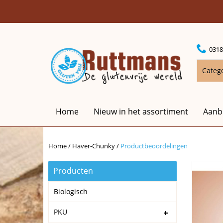
0318
Categ
Home
Nieuw in het assortiment
Aanb
Home
/
Haver-Chunky
/
Productbeoordelingen
Producten
Biologisch
PKU