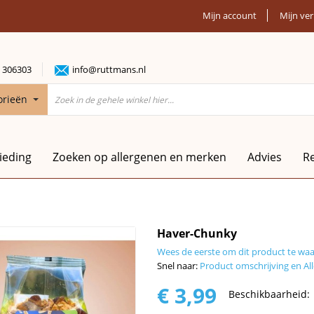
Mijn account
Mijn ver
 306303
info@ruttmans.nl
orieën
ieding
Zoeken op allergenen en merken
Advies
R
Haver-Chunky
Wees de eerste om dit product te wa
Snel naar:
Product omschrijving en All
€ 3,99
Beschikbaarheid: