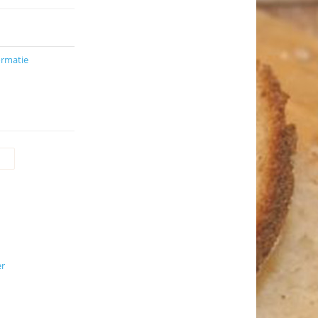
ormatie
er