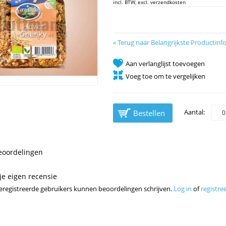
incl. BTW, excl. verzendkosten
«
Terug naar Belangrijkste Productinf
Aan verlanglijst toevoegen
Voeg toe om te vergelijken
Aantal:
Bestellen
eoordelingen
 je eigen recensie
geregistreerde gebruikers kunnen beoordelingen schrijven.
Log in
of
registre