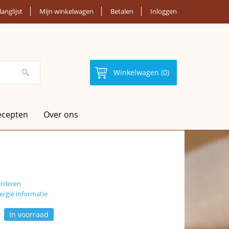
langlijst
Mijn winkelwagen
Betalen
Inloggen
Winkelwagen (0)
ecepten
Over ons
arderen
ergie informatie
In voorraad