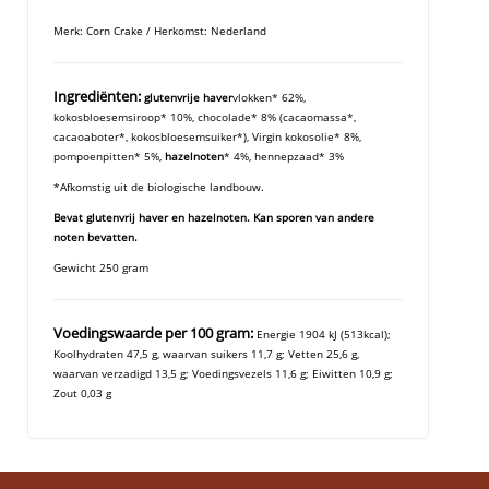
Merk: Corn Crake / Herkomst: Nederland
Ingrediënten:
glutenvrije haver
vlokken* 62%,
kokosbloesemsiroop* 10%, chocolade* 8% (cacaomassa*,
cacaoaboter*, kokosbloesemsuiker*), Virgin kokosolie* 8%,
pompoenpitten* 5%,
hazelnoten
* 4%, hennepzaad* 3%
*Afkomstig uit de biologische landbouw.
Bevat glutenvrij haver en hazelnoten. Kan sporen van andere
noten bevatten.
Gewicht 250 gram
Voedingswaarde per 100 gram:
Energie 1904 kJ (513kcal);
Koolhydraten 47,5 g, waarvan suikers 11,7 g; Vetten 25,6 g,
waarvan verzadigd 13,5 g; Voedingsvezels 11,6 g; Eiwitten 10,9 g;
Zout 0,03 g