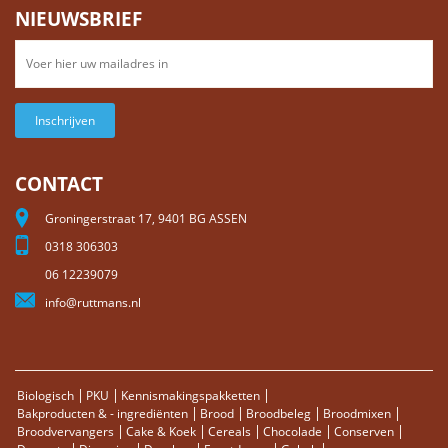
NIEUWSBRIEF
Inschrijven
CONTACT
Groningerstraat 17, 9401 BG ASSEN
0318 306303
06 12239079
info@ruttmans.nl
Biologisch
PKU
Kennismakingspakketten
Bakproducten & - ingrediënten
Brood
Broodbeleg
Broodmixen
Broodvervangers
Cake & Koek
Cereals
Chocolade
Conserven