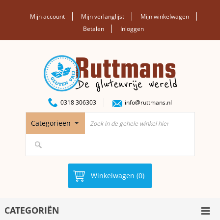
Mijn account
Mijn verlanglijst
Mijn winkelwagen
Betalen
Inloggen
0318 306303
info@ruttmans.nl
Categorieën
Winkelwagen (0)
CATEGORIËN