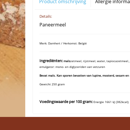
Product omschrijving
Allergie informa
Details:
Paneermeel
Merk: Damhert / Herkomst: België
Ingrediënten:
maïs
zetmeel, rijstmeel, water, tapiocazetmeel, 
emulgator: mono- en diglyceriden van vetzuren
Bevat maïs. Kan sporen bevatten van lupine, mosterd, sesam en 
Gewicht 250 gram
Voedingswaarde per 100 gram:
Energie 1661 kJ (382kcal);