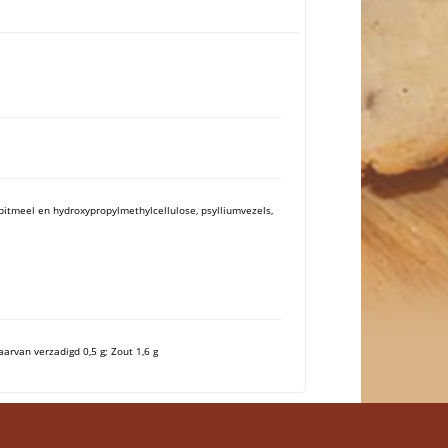
uarpitmeel en hydroxypropylmethylcellulose, psylliumvezels,
aarvan verzadigd 0,5 g; Zout 1,6 g