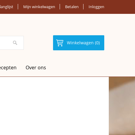
langlijst
Mijn winkelwagen
Betalen
Inloggen
Winkelwagen (0)
ecepten
Over ons