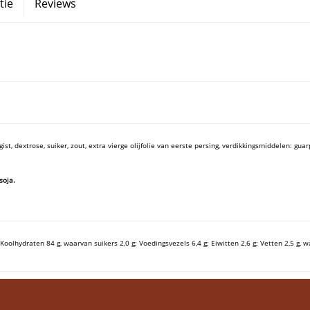
tie
Reviews
gist, dextrose, suiker, zout, extra vierge olijfolie van eerste persing, verdikkingsmiddelen: g
soja.
 Koolhydraten 84 g, waarvan suikers 2,0 g; Voedingsvezels 6,4 g; Eiwitten 2,6 g; Vetten 2,5 g, w