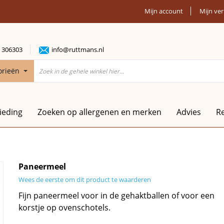
Mijn account
Mijn ver
 306303
info@ruttmans.nl
orieën
ieding
Zoeken op allergenen en merken
Advies
R
Paneermeel
Wees de eerste om dit product te waarderen
Fijn paneermeel voor in de gehaktballen of voor een
korstje op ovenschotels.