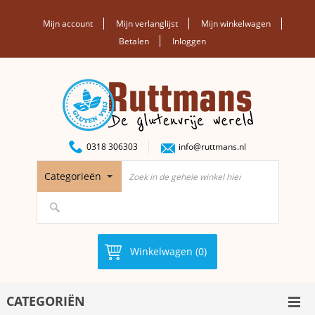
Mijn account
Mijn verlanglijst
Mijn winkelwagen
Betalen
Inloggen
0318 306303
info@ruttmans.nl
Categorieën
Winkelwagen (0)
CATEGORIËN