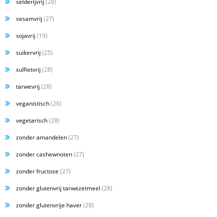
selderijvrij
(28)
sesamvrij
(27)
sojavrij
(19)
suikervrij
(25)
sulfietvrij
(28)
tarwevrij
(28)
veganistisch
(26)
vegetarisch
(28)
zonder amandelen
(27)
zonder cashewnoten
(27)
zonder fructose
(27)
zonder glutenvrij tarwezetmeel
(28)
zonder glutenvrije haver
(28)