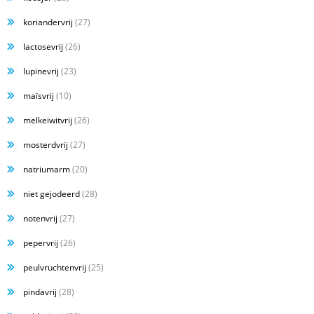
koriandervrij
(27)
lactosevrij
(26)
lupinevrij
(23)
maïsvrij
(10)
melkeiwitvrij
(26)
mosterdvrij
(27)
natriumarm
(20)
niet gejodeerd
(28)
notenvrij
(27)
pepervrij
(26)
peulvruchtenvrij
(25)
pindavrij
(28)