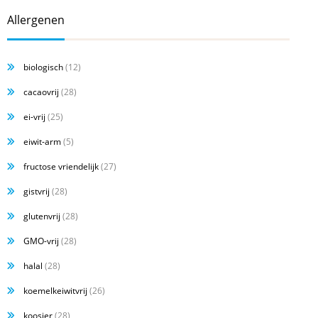
Allergenen
biologisch
(12)
cacaovrij
(28)
ei-vrij
(25)
eiwit-arm
(5)
fructose vriendelijk
(27)
gistvrij
(28)
glutenvrij
(28)
GMO-vrij
(28)
halal
(28)
koemelkeiwitvrij
(26)
koosjer
(28)