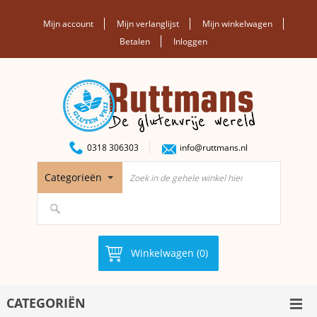
Mijn account
Mijn verlanglijst
Mijn winkelwagen
Betalen
Inloggen
0318 306303
info@ruttmans.nl
Categorieën
Winkelwagen (0)
CATEGORIËN