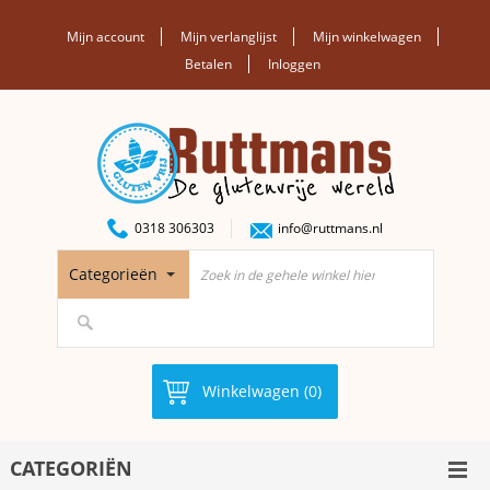
Mijn account
Mijn verlanglijst
Mijn winkelwagen
Betalen
Inloggen
0318 306303
info@ruttmans.nl
Categorieën
Winkelwagen (0)
CATEGORIËN