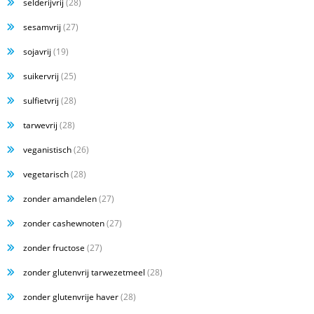
selderijvrij
(28)
sesamvrij
(27)
sojavrij
(19)
suikervrij
(25)
sulfietvrij
(28)
tarwevrij
(28)
veganistisch
(26)
vegetarisch
(28)
zonder amandelen
(27)
zonder cashewnoten
(27)
zonder fructose
(27)
zonder glutenvrij tarwezetmeel
(28)
zonder glutenvrije haver
(28)