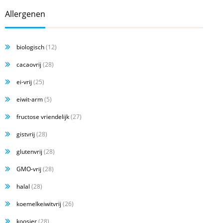
Allergenen
biologisch
(12)
cacaovrij
(28)
ei-vrij
(25)
eiwit-arm
(5)
fructose vriendelijk
(27)
gistvrij
(28)
glutenvrij
(28)
GMO-vrij
(28)
halal
(28)
koemelkeiwitvrij
(26)
koosjer
(28)