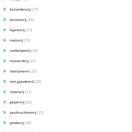
koriandervrij
(27)
lactosevrij
(26)
lupinevrij
(23)
maïsvrij
(10)
melkeiwitvrij
(26)
mosterdvrij
(27)
natriumarm
(20)
niet gejodeerd
(28)
notenvrij
(27)
pepervrij
(26)
peulvruchtenvrij
(25)
pindavrij
(28)