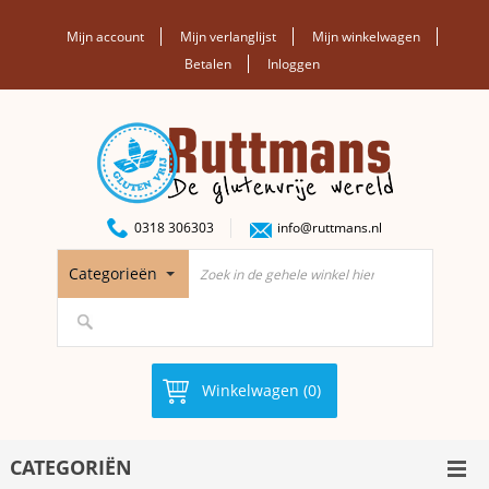
Mijn account
Mijn verlanglijst
Mijn winkelwagen
Betalen
Inloggen
0318 306303
info@ruttmans.nl
Categorieën
Winkelwagen (0)
CATEGORIËN