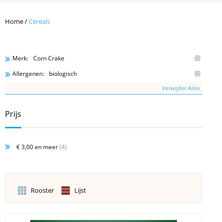
Home
/
Cereals
Corn Crake
Merk:
biologisch
Allergenen:
Verwijder Alles
Prijs
€ 3,00
en meer
(4)
Rooster
Lijst