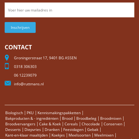
Inschrijven
CONTACT
Groningerstraat 17, 9401 BG ASSEN
0318 306303
06 12239079
info@ruttmans.nl
Biologisch
PKU
Kennismakingspakketten
Bakproducten & - ingrediënten
Brood
Broodbeleg
Broodmixen
Broodvervangers
Cake & Koek
Cereals
Chocolade
Conserven
Desserts
Diepvries
Dranken
Feestdagen
Gebak
Kant-en-klaar maaltijden
Koekjes
Meelsoorten
Meelmixen