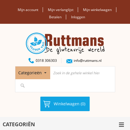
Mijn account
Mijn verlanglijst
Mijn winkelwagen
Betalen
Inloggen
0318 306303
info@ruttmans.nl
Categorieën
Winkelwagen (0)
CATEGORIËN