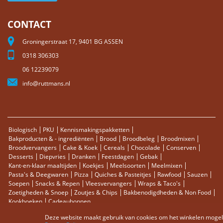
CONTACT
Groningerstraat 17, 9401 BG ASSEN
0318 306303
06 12239079
info@ruttmans.nl
Biologisch
PKU
Kennismakingspakketten
Bakproducten & - ingrediënten
Brood
Broodbeleg
Broodmixen
Broodvervangers
Cake & Koek
Cereals
Chocolade
Conserven
Desserts
Diepvries
Dranken
Feestdagen
Gebak
Kant-en-klaar maaltijden
Koekjes
Meelsoorten
Meelmixen
Pasta's & Deegwaren
Pizza
Quiches & Pasteitjes
Rawfood
Sauzen
Soepen
Snacks & Repen
Vleesvervangers
Wraps & Taco's
Zoetigheden & Snoep
Zoutjes & Chips
Bakbenodigdheden & Non Food
Kookboeken
Cadeaubonnen
Deze website maakt gebruik van cookies om het winkelen mogelij