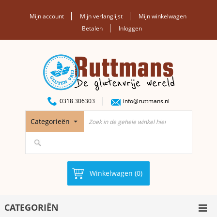
Mijn account
Mijn verlanglijst
Mijn winkelwagen
Betalen
Inloggen
0318 306303
info@ruttmans.nl
Categorieën
Winkelwagen (0)
CATEGORIËN