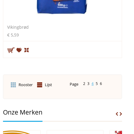
Vikingbrød
€ 5,59
2
3
4
5
6
Page
Rooster
Lijst
Onze Merken