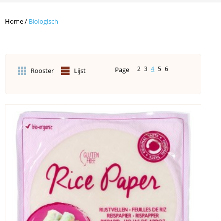
Home
/
Biologisch
2
3
4
5
6
Page
Rooster
Lijst