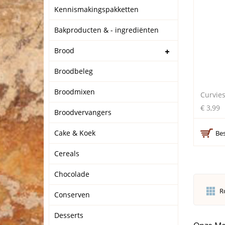
Kennismakingspakketten
Bakproducten & - ingrediënten
Brood
Broodbeleg
Broodmixen
Curvie
€ 3,99
Broodvervangers
Cake & Koek
Bes
Cereals
Chocolade
R
Conserven
Desserts