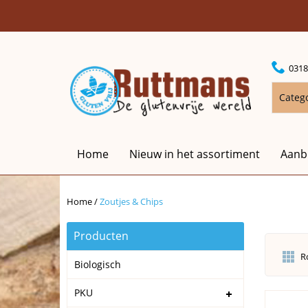
0318
Categ
Home
Nieuw in het assortiment
Aanb
Home
/
Zoutjes & Chips
Producten
R
Biologisch
PKU