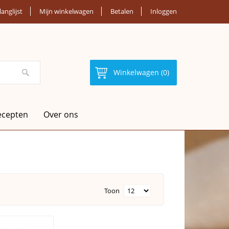
langlijst
Mijn winkelwagen
Betalen
Inloggen
Winkelwagen (0)
ecepten
Over ons
Toon