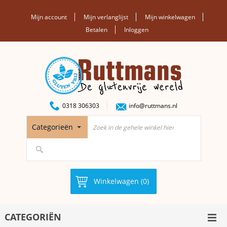
Mijn account
Mijn verlanglijst
Mijn winkelwagen
Betalen
Inloggen
0318 306303
info@ruttmans.nl
Categorieën
Winkelwagen (0)
CATEGORIËN