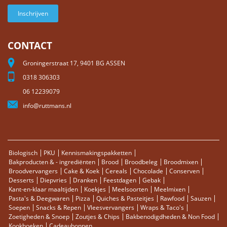
Inschrijven
CONTACT
Groningerstraat 17, 9401 BG ASSEN
0318 306303
06 12239079
info@ruttmans.nl
Biologisch
PKU
Kennismakingspakketten
Bakproducten & - ingrediënten
Brood
Broodbeleg
Broodmixen
Broodvervangers
Cake & Koek
Cereals
Chocolade
Conserven
Desserts
Diepvries
Dranken
Feestdagen
Gebak
Kant-en-klaar maaltijden
Koekjes
Meelsoorten
Meelmixen
Pasta's & Deegwaren
Pizza
Quiches & Pasteitjes
Rawfood
Sauzen
Soepen
Snacks & Repen
Vleesvervangers
Wraps & Taco's
Zoetigheden & Snoep
Zoutjes & Chips
Bakbenodigdheden & Non Food
Kookboeken
Cadeaubonnen