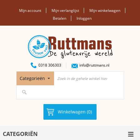
Mijn account
Mijn verlanglijst
Mijn winkelwagen
Betalen
Inloggen
0318 306303
info@ruttmans.nl
Categorieën
Winkelwagen (0)
CATEGORIËN