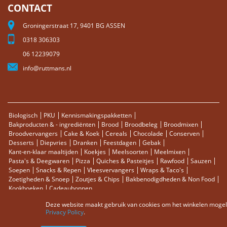
CONTACT
Groningerstraat 17, 9401 BG ASSEN
0318 306303
06 12239079
info@ruttmans.nl
Biologisch
PKU
Kennismakingspakketten
Bakproducten & - ingrediënten
Brood
Broodbeleg
Broodmixen
Broodvervangers
Cake & Koek
Cereals
Chocolade
Conserven
Desserts
Diepvries
Dranken
Feestdagen
Gebak
Kant-en-klaar maaltijden
Koekjes
Meelsoorten
Meelmixen
Pasta's & Deegwaren
Pizza
Quiches & Pasteitjes
Rawfood
Sauzen
Soepen
Snacks & Repen
Vleesvervangers
Wraps & Taco's
Zoetigheden & Snoep
Zoutjes & Chips
Bakbenodigdheden & Non Food
Kookboeken
Cadeaubonnen
Deze website maakt gebruik van cookies om het winkelen mogelij
Sitemap
Zoektermen
Zoeken
Bestellingen en Retourneren
Privacy Policy
.
Contact
RSS