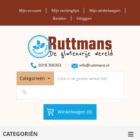
Mijn account
Mijn verlanglijst
Mijn winkelwagen
Betalen
Inloggen
0318 306303
info@ruttmans.nl
Categorieën
Winkelwagen (0)
CATEGORIËN