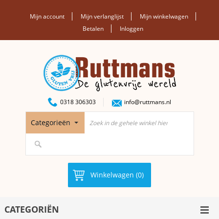
Mijn account
Mijn verlanglijst
Mijn winkelwagen
Betalen
Inloggen
0318 306303
info@ruttmans.nl
Categorieën
Winkelwagen (0)
CATEGORIËN