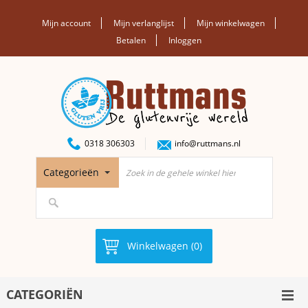
Mijn account
Mijn verlanglijst
Mijn winkelwagen
Betalen
Inloggen
0318 306303
info@ruttmans.nl
Categorieën
Winkelwagen (0)
CATEGORIËN