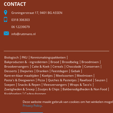
CONTACT
Groningerstraat 17, 9401 BG ASSEN
0318 306303
06 12239079
info@ruttmans.nl
Biologisch
PKU
Kennismakingspakketten
Bakproducten & - ingrediënten
Brood
Broodbeleg
Broodmixen
Broodvervangers
Cake & Koek
Cereals
Chocolade
Conserven
Desserts
Diepvries
Dranken
Feestdagen
Gebak
Kant-en-klaar maaltijden
Koekjes
Meelsoorten
Meelmixen
Pasta's & Deegwaren
Pizza
Quiches & Pasteitjes
Rawfood
Sauzen
Soepen
Snacks & Repen
Vleesvervangers
Wraps & Taco's
Zoetigheden & Snoep
Zoutjes & Chips
Bakbenodigdheden & Non Food
Kookboeken
Cadeaubonnen
Deze website maakt gebruik van cookies om het winkelen mogelij
Sitemap
Zoektermen
Zoeken
Bestellingen en Retourneren
Privacy Policy
.
Contact
RSS