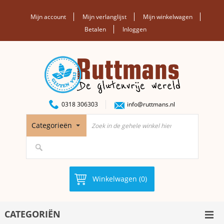
Mijn account
Mijn verlanglijst
Mijn winkelwagen
Betalen
Inloggen
0318 306303
info@ruttmans.nl
Categorieën
Winkelwagen (0)
CATEGORIËN