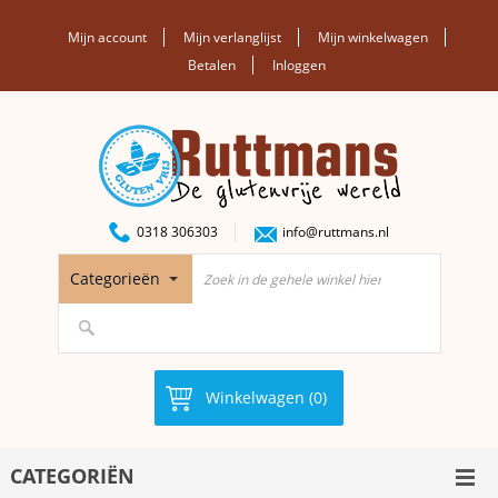
Mijn account
Mijn verlanglijst
Mijn winkelwagen
Betalen
Inloggen
0318 306303
info@ruttmans.nl
Categorieën
Winkelwagen (0)
CATEGORIËN