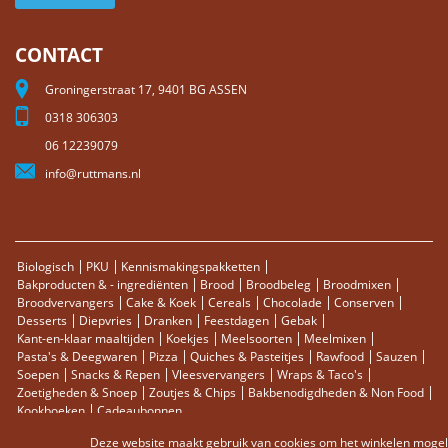
CONTACT
Groningerstraat 17, 9401 BG ASSEN
0318 306303
06 12239079
info@ruttmans.nl
Biologisch
PKU
Kennismakingspakketten
Bakproducten & - ingrediënten
Brood
Broodbeleg
Broodmixen
Broodvervangers
Cake & Koek
Cereals
Chocolade
Conserven
Desserts
Diepvries
Dranken
Feestdagen
Gebak
Kant-en-klaar maaltijden
Koekjes
Meelsoorten
Meelmixen
Pasta's & Deegwaren
Pizza
Quiches & Pasteitjes
Rawfood
Sauzen
Soepen
Snacks & Repen
Vleesvervangers
Wraps & Taco's
Zoetigheden & Snoep
Zoutjes & Chips
Bakbenodigdheden & Non Food
Kookboeken
Cadeaubonnen
Deze website maakt gebruik van cookies om het winkelen mogelij