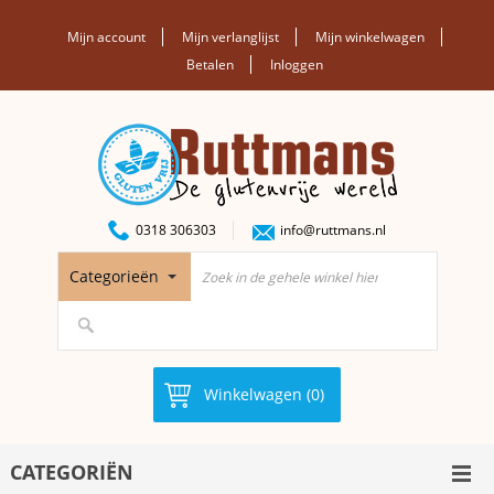
Mijn account
Mijn verlanglijst
Mijn winkelwagen
Betalen
Inloggen
0318 306303
info@ruttmans.nl
Categorieën
Winkelwagen (0)
CATEGORIËN