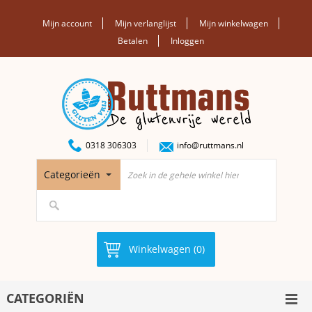
Mijn account
Mijn verlanglijst
Mijn winkelwagen
Betalen
Inloggen
0318 306303
info@ruttmans.nl
Categorieën
Winkelwagen (0)
CATEGORIËN