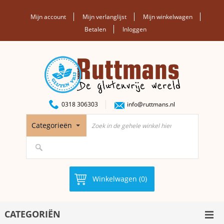
Mijn account
Mijn verlanglijst
Mijn winkelwagen
Betalen
Inloggen
0318 306303
info@ruttmans.nl
Categorieën
Winkelwagen (0)
CATEGORIËN