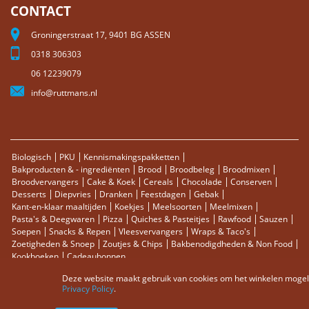
CONTACT
Groningerstraat 17, 9401 BG ASSEN
0318 306303
06 12239079
info@ruttmans.nl
Biologisch
PKU
Kennismakingspakketten
Bakproducten & - ingrediënten
Brood
Broodbeleg
Broodmixen
Broodvervangers
Cake & Koek
Cereals
Chocolade
Conserven
Desserts
Diepvries
Dranken
Feestdagen
Gebak
Kant-en-klaar maaltijden
Koekjes
Meelsoorten
Meelmixen
Pasta's & Deegwaren
Pizza
Quiches & Pasteitjes
Rawfood
Sauzen
Soepen
Snacks & Repen
Vleesvervangers
Wraps & Taco's
Zoetigheden & Snoep
Zoutjes & Chips
Bakbenodigdheden & Non Food
Kookboeken
Cadeaubonnen
Deze website maakt gebruik van cookies om het winkelen mogelij
Sitemap
Zoektermen
Zoeken
Bestellingen en Retourneren
Privacy Policy
.
Contact
RSS