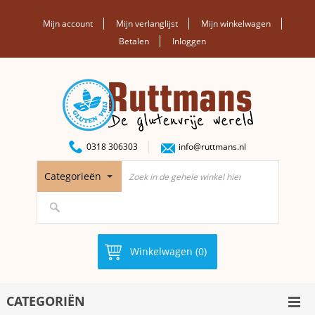
Mijn account
Mijn verlanglijst
Mijn winkelwagen
Betalen
Inloggen
0318 306303
info@ruttmans.nl
Categorieën
Winkelwagen (0)
CATEGORIËN