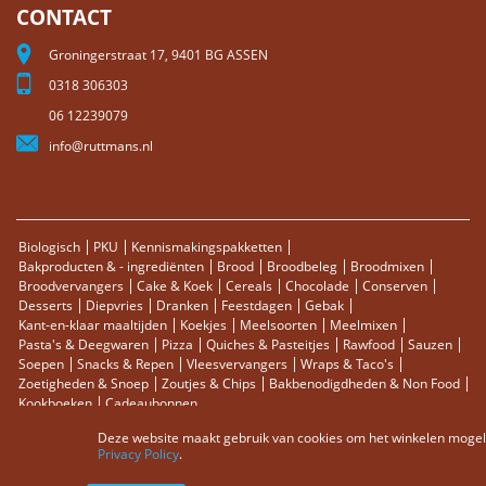
CONTACT
Groningerstraat 17, 9401 BG ASSEN
0318 306303
06 12239079
info@ruttmans.nl
Biologisch
PKU
Kennismakingspakketten
Bakproducten & - ingrediënten
Brood
Broodbeleg
Broodmixen
Broodvervangers
Cake & Koek
Cereals
Chocolade
Conserven
Desserts
Diepvries
Dranken
Feestdagen
Gebak
Kant-en-klaar maaltijden
Koekjes
Meelsoorten
Meelmixen
Pasta's & Deegwaren
Pizza
Quiches & Pasteitjes
Rawfood
Sauzen
Soepen
Snacks & Repen
Vleesvervangers
Wraps & Taco's
Zoetigheden & Snoep
Zoutjes & Chips
Bakbenodigdheden & Non Food
Kookboeken
Cadeaubonnen
Deze website maakt gebruik van cookies om het winkelen mogelij
Sitemap
Zoektermen
Zoeken
Bestellingen en Retourneren
Privacy Policy
.
Contact
RSS