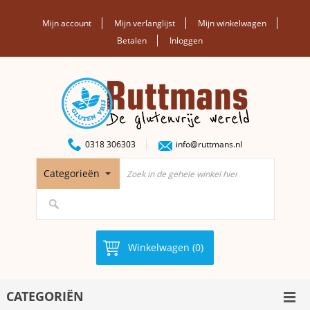
Mijn account
Mijn verlanglijst
Mijn winkelwagen
Betalen
Inloggen
0318 306303
info@ruttmans.nl
Categorieën
Winkelwagen (0)
CATEGORIËN