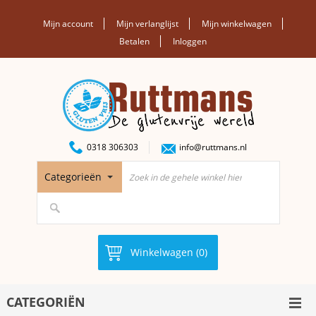
Mijn account
Mijn verlanglijst
Mijn winkelwagen
Betalen
Inloggen
0318 306303
info@ruttmans.nl
Categorieën
Winkelwagen (0)
CATEGORIËN