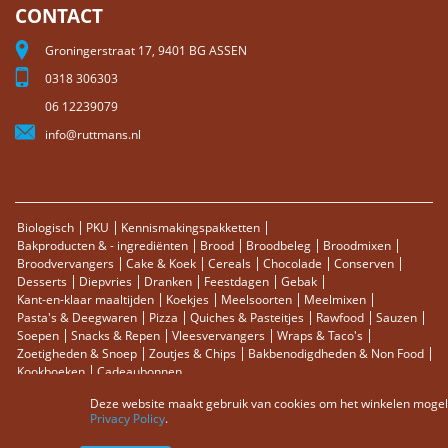
CONTACT
Groningerstraat 17, 9401 BG ASSEN
0318 306303
06 12239079
info@ruttmans.nl
Biologisch
PKU
Kennismakingspakketten
Bakproducten & - ingrediënten
Brood
Broodbeleg
Broodmixen
Broodvervangers
Cake & Koek
Cereals
Chocolade
Conserven
Desserts
Diepvries
Dranken
Feestdagen
Gebak
Kant-en-klaar maaltijden
Koekjes
Meelsoorten
Meelmixen
Pasta's & Deegwaren
Pizza
Quiches & Pasteitjes
Rawfood
Sauzen
Soepen
Snacks & Repen
Vleesvervangers
Wraps & Taco's
Zoetigheden & Snoep
Zoutjes & Chips
Bakbenodigdheden & Non Food
Kookboeken
Cadeaubonnen
Deze website maakt gebruik van cookies om het winkelen mogelij
Sitemap
Zoektermen
Zoeken
Bestellingen en Retourneren
Privacy Policy
.
Contact
RSS