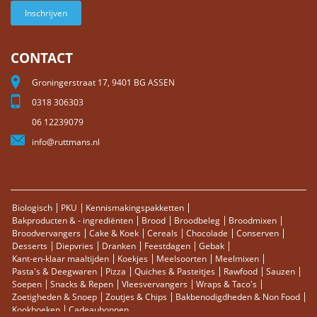
Inschrijven
CONTACT
Groningerstraat 17, 9401 BG ASSEN
0318 306303
06 12239079
info@ruttmans.nl
Biologisch
PKU
Kennismakingspakketten
Bakproducten & - ingrediënten
Brood
Broodbeleg
Broodmixen
Broodvervangers
Cake & Koek
Cereals
Chocolade
Conserven
Desserts
Diepvries
Dranken
Feestdagen
Gebak
Kant-en-klaar maaltijden
Koekjes
Meelsoorten
Meelmixen
Pasta's & Deegwaren
Pizza
Quiches & Pasteitjes
Rawfood
Sauzen
Soepen
Snacks & Repen
Vleesvervangers
Wraps & Taco's
Zoetigheden & Snoep
Zoutjes & Chips
Bakbenodigdheden & Non Food
Kookboeken
Cadeaubonnen