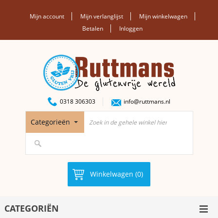
Mijn account
Mijn verlanglijst
Mijn winkelwagen
Betalen
Inloggen
0318 306303
info@ruttmans.nl
Categorieën
Winkelwagen (0)
CATEGORIËN