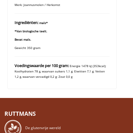
Merk: Joannusmolen / Herkomst
Ingrediënten:
maïs*
*Van biologische teelt.
Bevat maïs.
Gewicht 350 gram
Voedingswaarde per 100 gram:
Energie 1478 kJ (353kcal);
Koolhydraten 78 g, waarvan suikers 1,1 g; Eiwitten 7,1 g; Vetten
1,2 g, waarvan verzadigd 0,2 g; Zout 0,0 g
RUTTMANS
De glutenvrije wereld