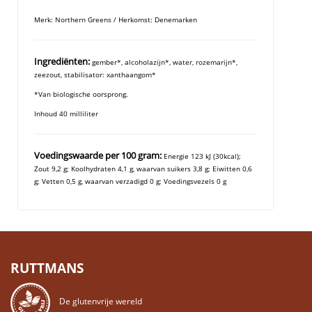
Merk: Northern Greens / Herkomst: Denemarken
Ingrediënten:
gember*, alcoholazijn*, water, rozemarijn*,
zeezout, stabilisator: xanthaangom*
*Van biologische oorsprong.
Inhoud 40 milliliter
Voedingswaarde per 100 gram:
Energie 123 kJ (30kcal);
Zout 9,2 g; Koolhydraten 4,1 g, waarvan suikers 3,8 g; Eiwitten 0,6
g; Vetten 0,5 g, waarvan verzadigd 0 g; Voedingsvezels 0 g
RUTTMANS
De glutenvrije wereld