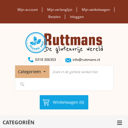
Mijn account
Mijn verlanglijst
Mijn winkelwagen
Betalen
Inloggen
0318 306303
info@ruttmans.nl
Categorieën
Winkelwagen (0)
CATEGORIËN