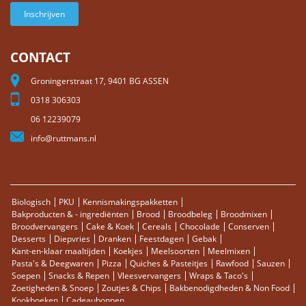
Inschrijven
CONTACT
Groningerstraat 17, 9401 BG ASSEN
0318 306303
06 12239079
info@ruttmans.nl
Biologisch
PKU
Kennismakingspakketten
Bakproducten & - ingrediënten
Brood
Broodbeleg
Broodmixen
Broodvervangers
Cake & Koek
Cereals
Chocolade
Conserven
Desserts
Diepvries
Dranken
Feestdagen
Gebak
Kant-en-klaar maaltijden
Koekjes
Meelsoorten
Meelmixen
Pasta's & Deegwaren
Pizza
Quiches & Pasteitjes
Rawfood
Sauzen
Soepen
Snacks & Repen
Vleesvervangers
Wraps & Taco's
Zoetigheden & Snoep
Zoutjes & Chips
Bakbenodigdheden & Non Food
Kookboeken
Cadeaubonnen